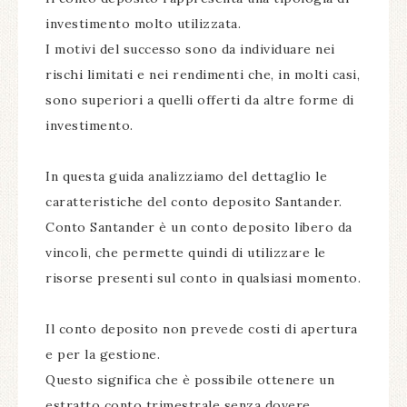
investimento molto utilizzata.
I motivi del successo sono da individuare nei
rischi limitati e nei rendimenti che, in molti casi,
sono superiori a quelli offerti da altre forme di
investimento.
In questa guida analizziamo del dettaglio le
caratteristiche del conto deposito Santander.
Conto Santander è un conto deposito libero da
vincoli, che permette quindi di utilizzare le
risorse presenti sul conto in qualsiasi momento.
Il conto deposito non prevede costi di apertura
e per la gestione.
Questo significa che è possibile ottenere un
estratto conto trimestrale senza dovere