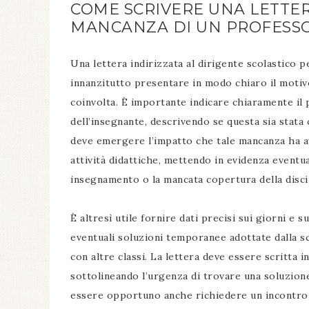
COME SCRIVERE UNA LETTER
MANCANZA DI UN PROFESS
Una lettera indirizzata al dirigente scolastico 
innanzitutto presentare in modo chiaro il motivo
coinvolta. È importante indicare chiaramente il p
dell’insegnante, descrivendo se questa sia stat
deve emergere l’impatto che tale mancanza ha av
attività didattiche, mettendo in evidenza eventual
insegnamento o la mancata copertura della discip
È altresì utile fornire dati precisi sui giorni e s
eventuali soluzioni temporanee adottate dalla s
con altre classi. La lettera deve essere scritta
sottolineando l’urgenza di trovare una soluzione 
essere opportuno anche richiedere un incontro 