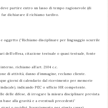
e deve partire entro un lasso di tempo ragionevole (di
far dichiarare il richiamo tardivo.
e oggetto (“Richiamo disciplinare per linguaggio scurrile
tari dell’offesa, citazione testuale o quasi testuale, fonte
nterno, richiamo all’art. 2104 c.c.
ione di attività, danno d’immagine, reclamo cliente.
inque giorni di calendario dal ricevimento per memorie
sindacale), indicando PEC o ufficio HR competente.
valle delle difese, di irrogare la misura disciplinare prevista
in base alla gravità e a eventuali precedenti”
gravi o recidivi, licenziamento per giusta causa).