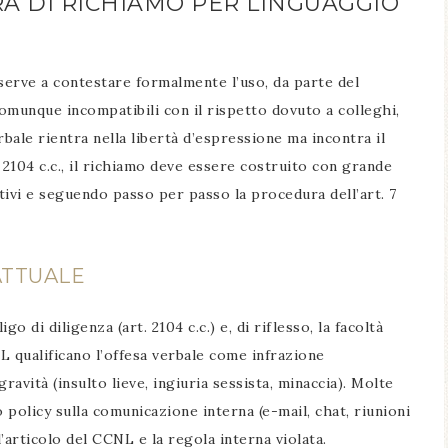
A DI RICHIAMO PER LINGUAGGIO
serve a contestare formalmente l’uso, da parte del
comunque incompatibili con il rispetto dovuto a colleghi,
rbale rientra nella libertà d’espressione ma incontra il
. 2104 c.c., il richiamo deve essere costruito con grande
tivi e seguendo passo per passo la procedura dell’art. 7
ATTUALE
o di diligenza (art. 2104 c.c.) e, di riflesso, la facoltà
NL qualificano l’offesa verbale come infrazione
gravità (insulto lieve, ingiuria sessista, minaccia). Molte
o policy sulla comunicazione interna (e-mail, chat, riunioni
l’articolo del CCNL e la regola interna violata.