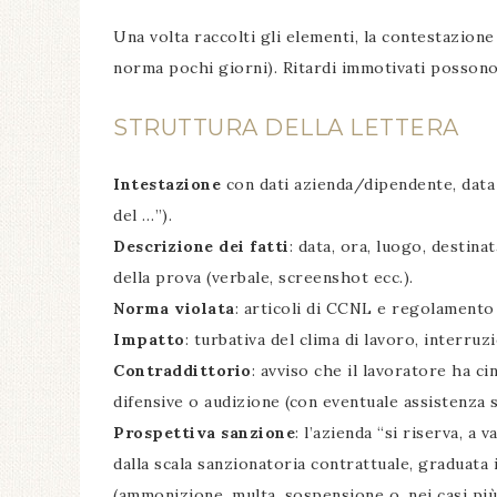
Una volta raccolti gli elementi, la contestazion
norma pochi giorni). Ritardi immotivati possono 
STRUTTURA DELLA LETTERA
Intestazione
con dati azienda/dipendente, data 
del …”).
Descrizione dei fatti
: data, ora, luogo, destina
della prova (verbale, screenshot ecc.).
Norma violata
: articoli di CCNL e regolamento i
Impatto
: turbativa del clima di lavoro, interruz
Contraddittorio
: avviso che il lavoratore ha c
difensive o audizione (con eventuale assistenza 
Prospettiva sanzione
: l’azienda “si riserva, a 
dalla scala sanzionatoria contrattuale, graduata 
(ammonizione, multa, sospensione o, nei casi più 