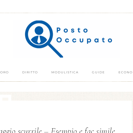
VORO
DIRITTO
MODULISTICA
GUIDE
ECONO
aggio scurrile – Esempio e fac simile