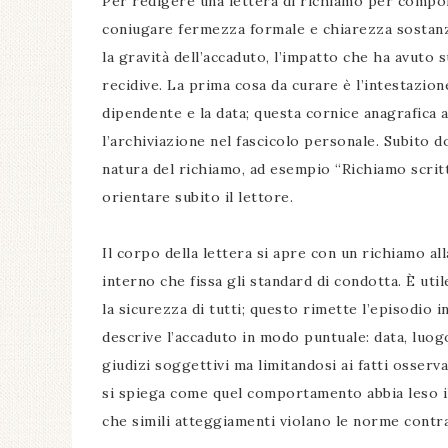
Per redigere una lettera di richiamo per comp
coniugare fermezza formale e chiarezza sostanzi
la gravità dell’accaduto, l’impatto che ha avuto 
recidive. La prima cosa da curare è l’intestazione
dipendente e la data; questa cornice anagrafica at
l’archiviazione nel fascicolo personale. Subito 
natura del richiamo, ad esempio “Richiamo scrit
orientare subito il lettore.
Il corpo della lettera si apre con un richiamo al
interno che fissa gli standard di condotta. È util
la sicurezza di tutti; questo rimette l’episodio i
descrive l’accaduto in modo puntuale: data, luogo
giudizi soggettivi ma limitandosi ai fatti osserv
si spiega come quel comportamento abbia leso il
che simili atteggiamenti violano le norme contrat