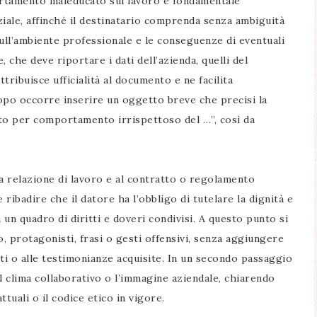
ortamento maleducato sul lavoro è fondamentale
ale, affinché il destinatario comprenda senza ambiguità
sull’ambiente professionale e le conseguenze di eventuali
, che deve riportare i dati dell’azienda, quelli del
tribuisce ufficialità al documento e ne facilita
dopo occorre inserire un oggetto breve che precisi la
to per comportamento irrispettoso del …”, così da
la relazione di lavoro e al contratto o regolamento
e ribadire che il datore ha l’obbligo di tutelare la dignità e
n un quadro di diritti e doveri condivisi. A questo punto si
, protagonisti, frasi o gesti offensivi, senza aggiungere
ati o alle testimonianze acquisite. In un secondo passaggio
 clima collaborativo o l’immagine aziendale, chiarendo
tuali o il codice etico in vigore.