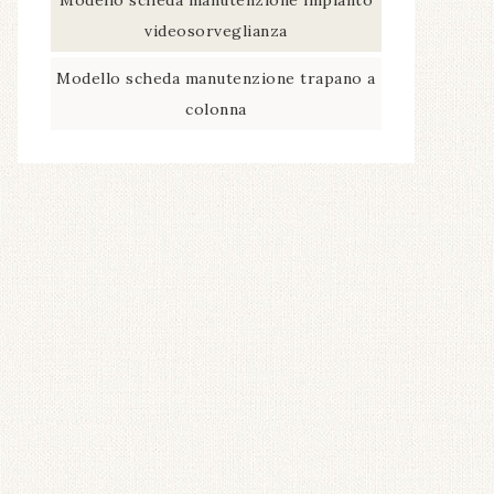
Modello scheda manutenzione impianto
videosorveglianza​
Modello scheda manutenzione trapano a
colonna​