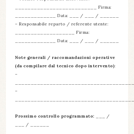
__________________________ Firma:
_____________ Data: ___ / ___ / ______
– Responsabile reparto / referente utente:
___________________ Firma:
_____________ Data: ___ / ___ / ______
Note generali / raccomandazioni operative
(da compilare dal tecnico dopo intervento)
:
–
_____________________________________
–
_____________________________________
Prossimo controllo programmato:
___ /
___ / ______