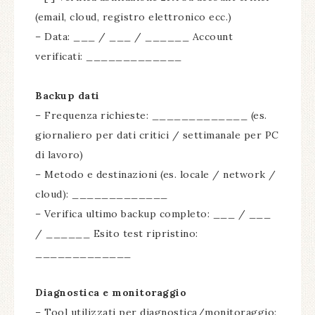
(email, cloud, registro elettronico ecc.)
– Data: ___ / ___ / ______ Account
verificati: _____________
Backup dati
– Frequenza richieste: _____________ (es.
giornaliero per dati critici / settimanale per PC
di lavoro)
– Metodo e destinazioni (es. locale / network /
cloud): _____________
– Verifica ultimo backup completo: ___ / ___
/ ______ Esito test ripristino:
_____________
Diagnostica e monitoraggio
– Tool utilizzati per diagnostica/monitoraggio: